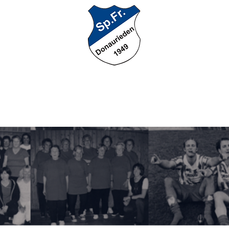
nnschaft
Jugendfußball
Unsere AH
Breitensport
Anspr