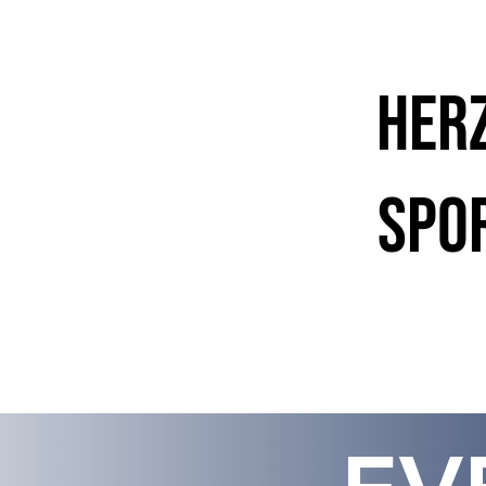
Her
Spo