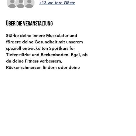
+13 weitere Gäste
Über die Veranstaltung
Stärke deine innere Muskulatur und 
fördere deine Gesundheit mit unserem 
speziell entwickelten Sportkurs für 
Tiefenstärke und Beckenboden. Egal, ob 
du deine Fitness verbessern, 
Rückenschmerzen lindern oder deine 
Körperhaltung optimieren möchtest – 
dieser Kurs ist genau das Richtige für dich!
Diese Veranstaltung teilen