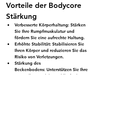
Vorteile der Bodycore 
Stärkung
Verbesserte Körperhaltung:
 Stärken 
Sie Ihre Rumpfmuskulatur und 
fördern Sie eine aufrechte Haltung.
Erhöhte Stabilität:
 Stabilisieren Sie 
Ihren Körper und reduzieren Sie das 
Risiko von Verletzungen.
Stärkung des 
Beckenbodens:
 Unterstützen Sie Ihre 
Gesundheit und Ihr Wohlbefinden 
durch gezielte Übungen.
Mehr anzeigen
Diese Veranstaltung teilen