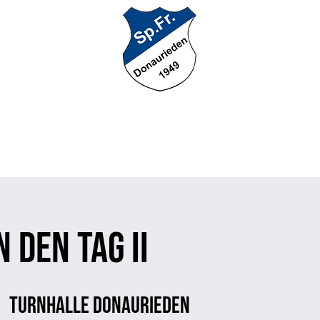
nnschaft
Jugendfußball
Unsere AH
Breitensport
Anspr
n den Tag II
  
Turnhalle Donaurieden