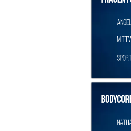
Frauent
Angel
Mittw
SPort
Bodycor
Natha