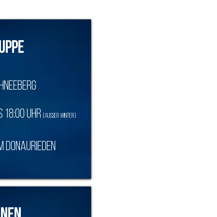
uppe
hneeberg
s 18:00 Uhr
[außer Winter]
m Donaurieden
nen