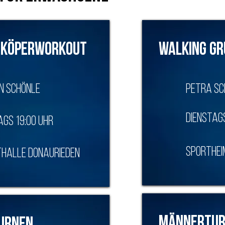
nzköperworkout
Walking Gr
n Schönle
Petra Sc
Dienstag
gs 19:00 Uhr
Sporthei
halle Donaurieden
Männertur