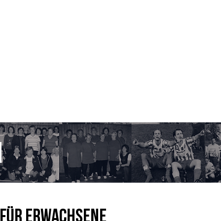
nnschaft
Jugendfußball
Unsere AH
Breitensport
Anspr
n
 für Erwachsene