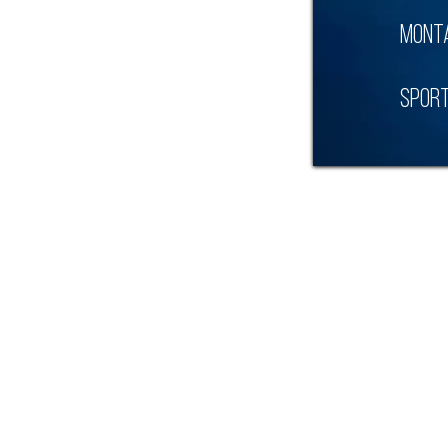
Monta
SPort