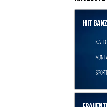
HIIT Ga
Katri
Monta
SPort