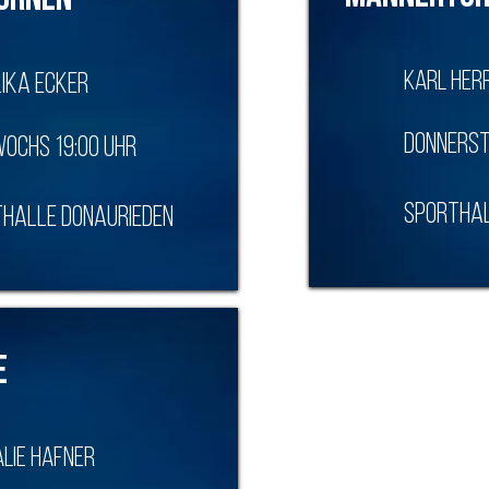
urnen
Karl Her
ika Ecker
Donnerst
ochs 19:00 Uhr
SPorthal
halle Donaurieden
e
lie Hafner